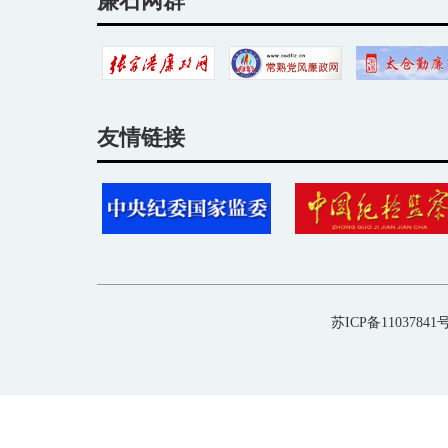
廉石网群
友情链接
苏ICP备11037841号