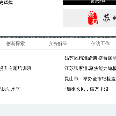
秦馀清风
史辉煌
创新探索
实务解答
信访工作
姑苏区精准施训 搭台赋
提升专题培训班
江苏张家港:聚焦能力短板
昆山市：举办全市纪检监
纪执法水平
“愿乘长风，破万里浪”