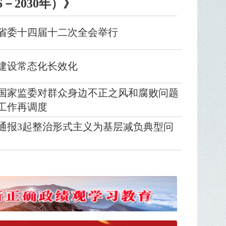
6－2030年）》
省委十四届十二次全会举行
建设常态化长效化
国家监委对群众身边不正之风和腐败问题
工作再调度
通报3起整治形式主义为基层减负典型问
32号街坊 历史文化和现代生活融为一体