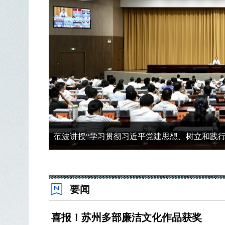
苏州开展新任职处级干部“石载清风 家韵筑廉”
要闻
喜报！苏州多部廉洁文化作品获奖