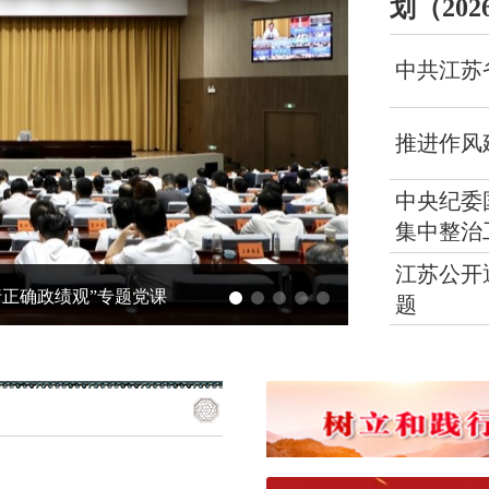
划（202
中共江苏
推进作风
中央纪委
集中整治
江苏公开
廉居共筑家风主题活动
江苏苏州姑苏区
题