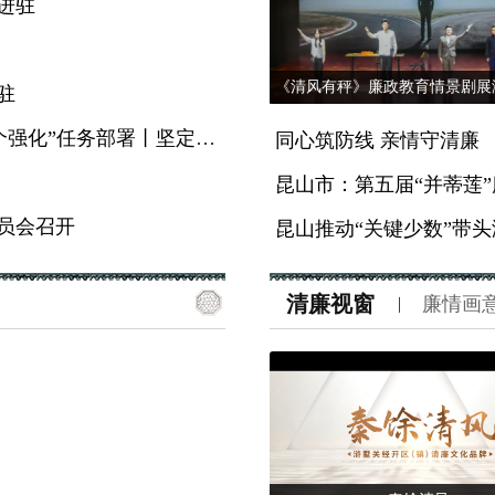
进驻
驻
深刻领悟“三个更加”重要要求 坚决落实“六个强化”任务部署丨坚定不移深化政治巡视
同心筑防线 亲情守清廉
昆山市：第五届“并蒂莲
员会召开
昆山推动“关键少数”带
清廉视窗
廉情画
|