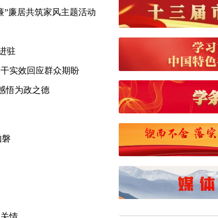
廉”廉居共筑家风主题活动
进驻
实干实效回应群众期盼
感悟为政之德
如磐
总关情