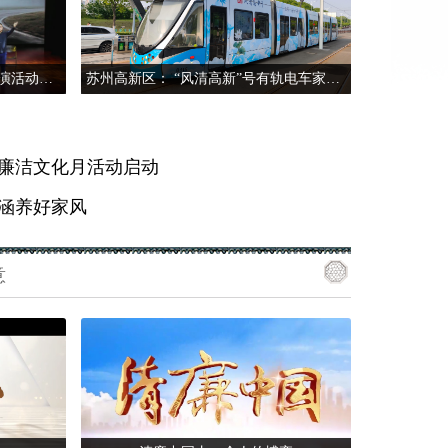
《清风有秤》廉政教育情景剧展演活动圆满落幕
苏州高新区： “风清高新”号有轨电车家风家训专列焕新上线
”廉洁文化月活动启动
头涵养好家风
意