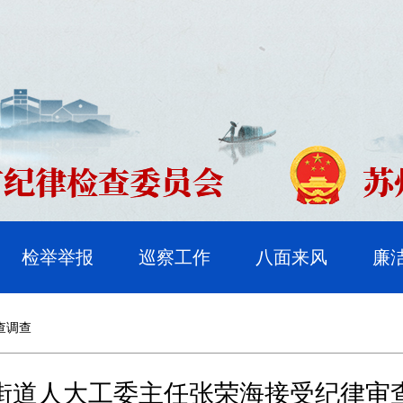
检举举报
巡察工作
八面来风
廉
查调查
街道人大工委主任张荣海接受纪律审