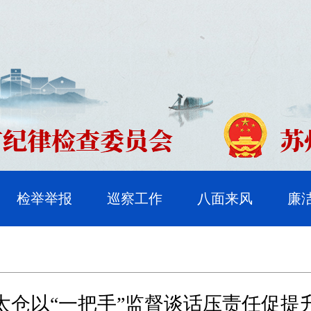
检举举报
巡察工作
八面来风
廉
太仓以“一把手”监督谈话压责任促提