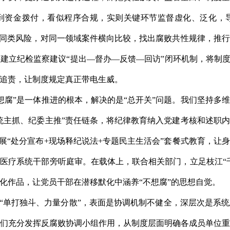
到资金拨付，看似程序合规，实则关键环节监督虚化、泛化，
查同类风险，对同一领域案件横向比较，找出腐败共性规律，推
建立纪检监察建议“提出—督办—反馈—回访”闭环机制，将制度
追责，让制度规定真正带电生威。
不想腐”是一体推进的根本，解决的是“总开关”问题。我们坚持
统主抓、纪委主推”责任链条，将纪律教育纳入党建考核和述职
开展“处分宣布+现场释纪说法+专题民主生活会”套餐式教育，让
医疗系统干部旁听庭审。在载体上，联合相关部门，立足枝江“
化作品，让党员干部在潜移默化中涵养“不想腐”的思想自觉。
。“单打独斗、力量分散”，表面是协调机制不健全，深层次是系
们充分发挥反腐败协调小组作用，从制度层面明确各成员单位