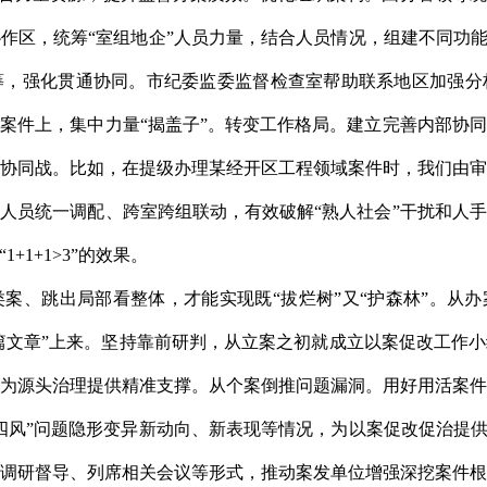
作区，统筹“室组地企”人员力量，结合人员情况，组建不同功能
筹，强化贯通协同。市纪委监委监督检查室帮助联系地区加强分
案件上，集中力量“揭盖子”。转变工作格局。建立完善内部协
协同战。比如，在提级办理某经开区工程领域案件时，我们由
人员统一调配、跨室跨组联动，有效破解“熟人社会”干扰和人
+1+1>3”的效果。
案、跳出局部看整体，才能实现既“拔烂树”又“护森林”。从办
半篇文章”上来。坚持靠前研判，从立案之初就成立以案促改工作
为源头治理提供精准支撑。从个案倒推问题漏洞。用好用活案
四风”问题隐形变异新动向、新表现等情况，为以案促改促治提供
调研督导、列席相关会议等形式，推动案发单位增强深挖案件