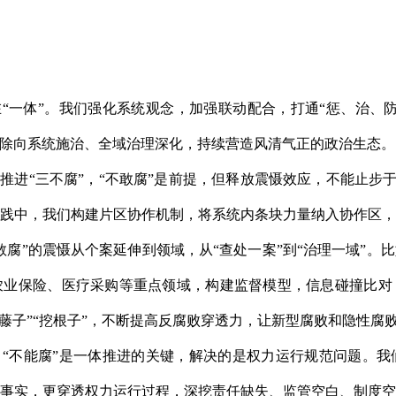
难在“一体”。我们强化系统观念，加强联动配合，打通“惩、治、
除向系统施治、全域治理深化，持续营造风清气正的政治生态。
推进“三不腐”，“不敢腐”是前提，但释放震慑效应，不能止步于
践中，我们构建片区协作机制，将系统内条块力量纳入协作区
敢腐”的震慑从个案延伸到领域，从“查处一案”到“治理一域”。
农业保险、医疗采购等重点领域，构建监督模型，信息碰撞比对
”“牵藤子”“挖根子”，不断提高反腐败穿透力，让新型腐败和隐性腐
。“不能腐”是一体推进的关键，解决的是权力运行规范问题。我们
事实，更穿透权力运行过程，深挖责任缺失、监管空白、制度