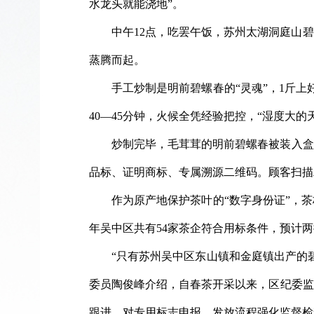
水龙头就能浇地”。
中午12点，吃罢午饭，苏州太湖洞庭山
蒸腾而起。
手工炒制是明前碧螺春的“灵魂”，1斤
40—45分钟，火候全凭经验把控，“湿度大
炒制完毕，毛茸茸的明前碧螺春被装入盒
品标、证明商标、专属溯源二维码。顾客扫描
作为原产地保护茶叶的“数字身份证”，
年吴中区共有54家茶企符合用标条件，预计两
“只有苏州吴中区东山镇和金庭镇出产的
委员陶俊峰介绍，自春茶开采以来，区纪委监
跟进，对专用标志申报、发放流程强化监督检