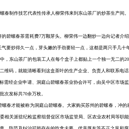
碧螺春制作技艺代表性传承人柳荣伟来到东山茶厂的炒茶生产间
上好的碧螺春茶需耗费7万颗芽头。柳荣伟一边翻炒一边向记者介
的天气要炒得久一点，芽头嫩的手劲要轻一点，这都是两只手几十
中，东山茶厂的包装工人在每个盒子上都贴上一个独一无二的20
二维码，就能清晰看到这盒茶叶的生产企业、负责人和联系电话
茶标需经企业申请、洞庭山碧螺春茶业协会许可，由吴中区市场
批次发标共70余万枚。
碧螺春才能被称为洞庭山碧螺春。大家购买苏州的碧螺春，冲的
委相关派驻纪检监察组督促区市场监管局、区农业农村局等职
查，防范及纠治可能存在的吃拿卡要、优亲厚友等不正之风和腐