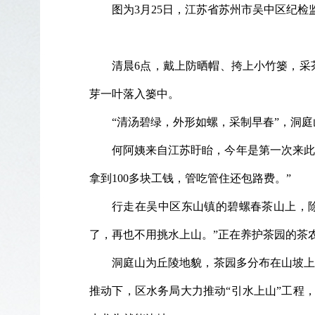
图为3月25日，江苏省苏州市吴中区纪
清晨6点，戴上防晒帽、挎上小竹篓，采
芽一叶落入篓中。
“清汤碧绿，外形如螺，采制早春”，洞
何阿姨来自江苏盱眙，今年是第一次来此
拿到100多块工钱，管吃管住还包路费。”
行走在吴中区东山镇的碧螺春茶山上，
了，再也不用挑水上山。”正在养护茶园的茶
洞庭山为丘陵地貌，茶园多分布在山坡上
推动下，区水务局大力推动“引水上山”工程，