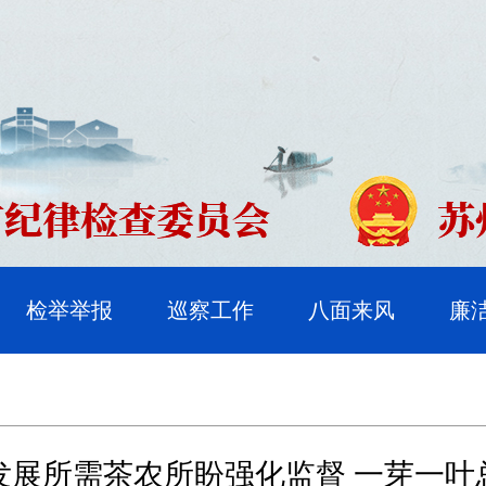
检举举报
巡察工作
八面来风
廉
发展所需茶农所盼强化监督 一芽一叶