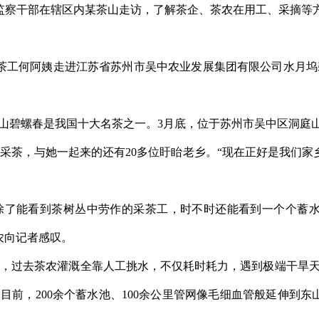
检监察干部在辖区内某茶山走访，了解茶企、茶农在用工、采摘等方
茶工何阿姨走进江苏省苏州市吴中农业发展集团有限公司水月
庭山碧螺春是我国十大名茶之一。3月底，位于苏州市吴中区洞庭
采茶，与她一起来的还有20多位盱眙老乡。“现在正好是我们家
除了能看到茶树丛中劳作的采茶工，时不时还能看到一个个蓄水
农向记者感叹。
，过去茶农灌溉全靠人工挑水，不仅耗时耗力，遇到极端干旱天
目前，200余个蓄水池、100余公里管网像毛细血管般延伸到