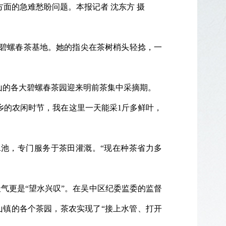
面的急难愁盼问题。本报记者 沈东方 摄
坞碧螺春茶基地。她的指尖在茶树梢头轻捻，一
山的各大碧螺春茶园迎来明前茶集中采摘期。
乡的农闲时节，我在这里一天能采1斤多鲜叶，
池，专门服务于茶田灌溉。“现在种茶省力多
气更是“望水兴叹”。在吴中区纪委监委的监督
东山镇的各个茶园，茶农实现了“接上水管、打开