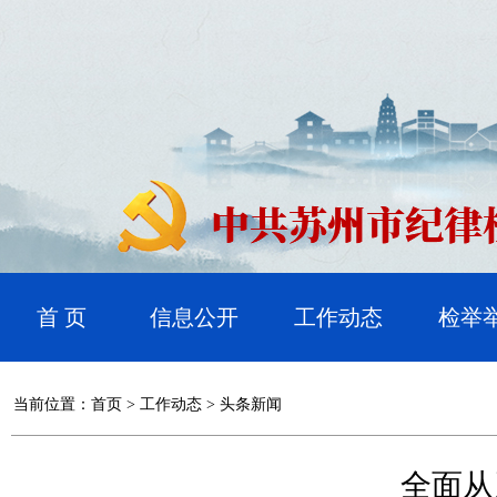
首 页
信息公开
工作动态
检举
当前位置：
首页
>
工作动态
>
头条新闻
全面从