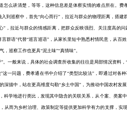
道怎么讲清楚，等等，这种信息差是体察实情的难点所在。费孝
入到巡察中，首先“向心而行”，拉近与群众的物理距离，搭建群
心”，拉近与群众的情感距离，把群众反映强烈、关注度高的
“群言群语”代替“巡言巡语”，从家长里短中熟悉村情民意，从百
，巡察工作也更具“泥土味”“真情味”。
野”。一般来说，具体的社会调查所收集的往往是局部情况资料，
”这一问题，费孝通在书中介绍了“类型比较法”，即通过对各
”的深描中，站在更高维度勾勒“乡土中国”，为推动中国农村发
”，科学地进行类比，发现其中隐含的关联关系，从个案、类案
，从而为乡村治理、政策制定等提供更加科学有力的支撑，实现