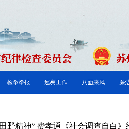
检举举报
巡察工作
八面来风
廉
“田野精神” 费孝通《社会调查自白》