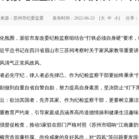
来源：苏州市纪委监委 发布时间：2022-06-23
[
大
中
小
]
分享：
化氛围，派驻市发改委纪检监察组结合“打铁必须自身硬”要求，组
近平总书记在四川省眉山市三苏祠考察时关于家风家教等重要讲
风清气正党风政风。
者必先守纪，律人者必先律己。作为纪检监察干部要始终秉承“
刻做到自重自省自警自励，努力提高自身素质，坚决防止“灯下黑
云：欲治其国者，先齐其家。作为纪检监察干部，更要树立廉洁
重教育严约束，引导家庭成员涵养高尚道德情操和健康生活趣味
督促检查，推动5家驻在部门严格对照《苏州市唱响“江南廉韵”
积极营造崇廉拒腐、尚俭戒奢的良好风尚，对“四风”等问题要发