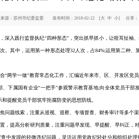
来源：苏州市纪委监委 发布时间：2018-02-22
[
大
中
小
]
分享：
深入践行监督执纪“四种形态”，突出抓早抓小，让咬耳扯袖
8人次。其中，运用第一种形态处理32人次，占84%;运用第二种、
“两学一做”教育常态化工作，汇编近年来市、区、开发区党员
部、下属国有企业“一把手”参观警示教育基地;向全体党员干部发
警示和提醒党员干部筑牢拒腐防变的思想防线。
问题线索，注重从巡视、巡察、专项督查、财务审计等多个渠
置，提高分析研判质量，注重问题早发现、早提醒、早纠正，对
审查中发现的轻微违纪问题，灵活运用党政纪轻处分和组织处