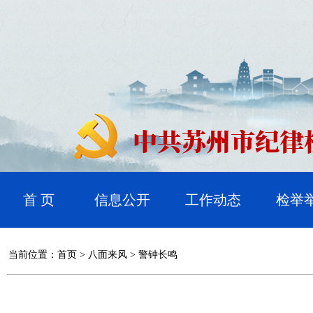
首 页
信息公开
工作动态
检举
当前位置：
首页
>
八面来风
>
警钟长鸣