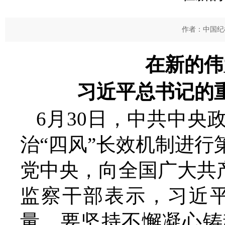
作者：中国纪检
在新的伟
习近平总书记的
6月30日，中共中
治“四风”长效机制进
党中央，向全国广大共
监察干部表示，习近
量，要坚持不懈凝心铸