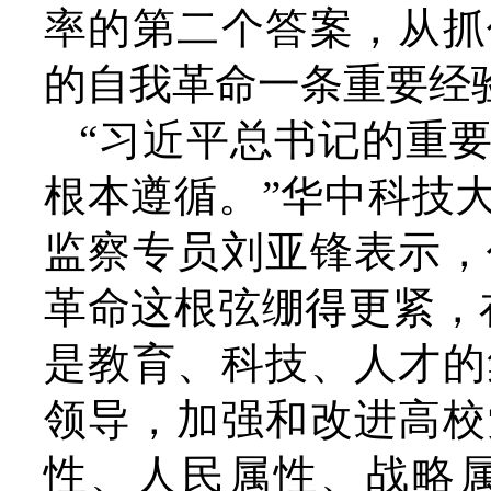
率的第二个答案，从抓
的自我革命一条重要经
“习近平总书记的重
根本遵循。”华中科技
监察专员刘亚锋表示，
革命这根弦绷得更紧，
是教育、科技、人才的
领导，加强和改进高校
性、人民属性、战略