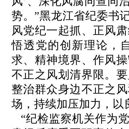
风’、深化风腐同查同
势。”黑龙江省纪委书
风党纪一起抓、正风肃
悟透党的创新理论，
求、精神境界、作风操
不正之风划清界限。要
整治群众身边不正之风
场，持续加压加力，以
“纪检监察机关作为